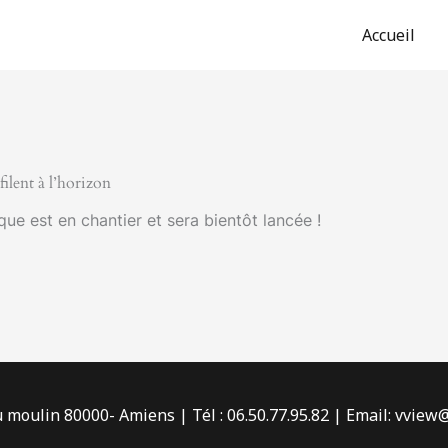
Accueil
ilent à l’horizon
e est en chantier et sera bientôt lancée !
 moulin 80000- Amiens | Tél : 06.50.77.95.82 | Email: vview